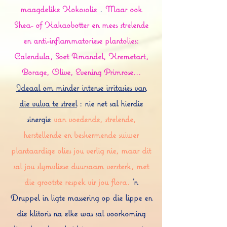
maagdelike Kokosolie
.
Maar ook
Shea- of Kakaobotter en mees strelende
en anti-inflammatoriese plantolies:
Calendula, Soet Amandel, Kremetart,
Borage, Olive, Evening Primrose...
Ideaal om minder intense irritasies van
die vulva te streel
: nie net sal hierdie
sinergie
van voedende, strelende,
herstellende en beskermende suiwer
plantaardige olies jou verlig nie, maar dit
sal jou slymvliese duursaam versterk, met
die grootste respek vir jou flora.
'n
Druppel in ligte massering op die lippe en
die klitoris na elke was sal voorkoming