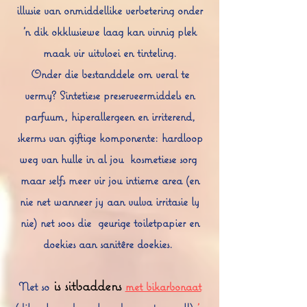
illusie van onmiddellike verbetering onder
'n dik okklusiewe laag kan vinnig plek
maak vir uitvloei en tinteling.
Onder die bestanddele om veral te
vermy? Sintetiese preserveermiddels en
parfuum, hiperallergeen en irriterend,
skerms van giftige komponente: hardloop
weg van hulle in al jou
kosmetiese sorg
maar selfs meer vir jou intieme area (en
nie net wanneer jy aan vulva irritasie ly
nie) net soos die
geurige toiletpapier en
doekies aan sanitêre doekies.
is sitbaddens
Net so
met bikarbonaat