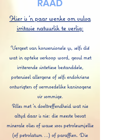
RAAD
Hier is 'n paar wenke om vulva
irritasie natuurlik te verlig:
Vergeet van konvensionele ys, selfs dié
wat in apteke verkoop word, gevul met
irriterende sintetiese bestanddele,
potensieel allergene of selfs endokriene
ontwrigters of vermoedelike karsinogene
vir sommige.
Alles met 'n doeltreffendheid wat nie
altyd daar is nie: die meeste bevat
minerale olies of wasse soos petroleumjellie
(of petrolatum ...) of paraffien. Die