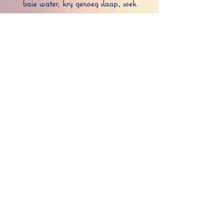
baie water, kry genoeg slaap, soek
oplossings om jou stres te bestuur (
sport
,
joga
,
aromaterapie
, ens.), vermy koffie
en tabak en maak seker dat jy 'n
gebalanseerde dieet het, ryk aan vars
organiese vrugte en groente en goeie vette.
• Verkies organiese katoen-onderklere,
wat sagter en meer asemhaalend is as
sintetiese stowwe, om te verhoed dat dit
week in 'n omgewing wat te vogtig is. Vir
hul instandhouding (soos vir dié van jou
handdoeke), gebruik 'n baie klein dosis
skoonmaakmiddel so sag en natuurlik as
moontlik, geen stofversagmiddel nie en