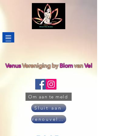
Venus
Vereniging
by
Blom
van
Vel
Om aan te meld
Sluit aan
renouveler son adhésion