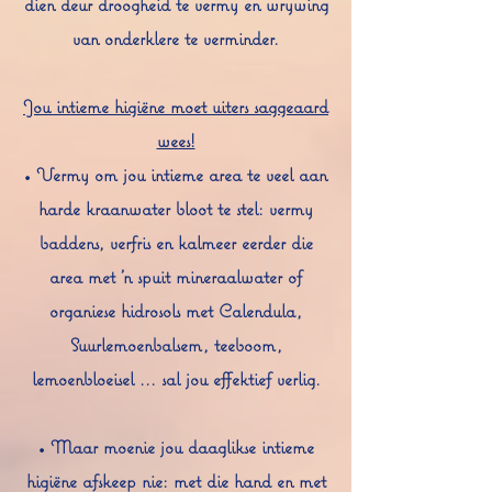
dien deur droogheid te vermy en wrywing
van onderklere te verminder.
Jou intieme higiëne moet uiters saggeaard
wees!
• Vermy om jou intieme area te veel aan
harde kraanwater bloot te stel: vermy
baddens, verfris en kalmeer eerder die
area met 'n spuit mineraalwater of
organiese hidrosols met Calendula,
Suurlemoenbalsem, teeboom,
lemoenbloeisel ... sal jou effektief verlig.
• Maar moenie jou daaglikse intieme
higiëne afskeep nie: met die hand en met