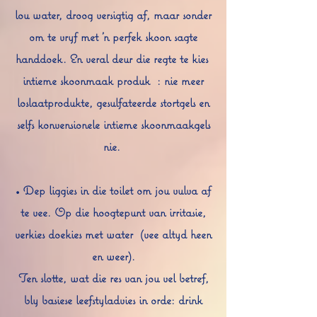
lou water, droog versigtig af, maar sonder
om te vryf met 'n perfek skoon sagte
handdoek. En veral deur die regte te kies
intieme skoonmaak produk
: nie meer
loslaatprodukte, gesulfateerde stortgels en
selfs konvensionele intieme skoonmaakgels
nie.
• Dep liggies in die toilet om jou vulva af
te vee. Op die hoogtepunt van irritasie,
verkies doekies met water
(vee altyd heen
en weer).
Ten slotte, wat die res van jou vel betref,
bly basiese leefstyladvies in orde: drink