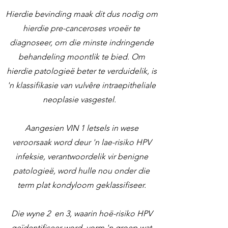
Hierdie bevinding maak dit dus nodig om
hierdie pre-canceroses vroeër te
diagnoseer, om die minste indringende
behandeling moontlik te bied. Om
hierdie patologieë beter te verduidelik, is
'n klassifikasie van vulvêre intraepitheliale
neoplasie vasgestel.
Aangesien VIN 1 letsels in wese
veroorsaak word deur 'n lae-risiko HPV
infeksie, verantwoordelik vir benigne
patologieë, word hulle nou onder die
term plat kondyloom geklassifiseer.
Die wyne 2
en 3, waarin hoë-risiko HPV
geïdentifiseer word, vorm 'n groep wat