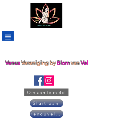
Venus
Vereniging
by
Blom
van
Vel
Om aan te meld
Sluit aan
renouveler son adhésion