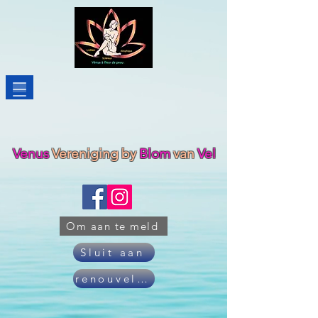
Venus
Vereniging
by
Blom
van
Vel
Om aan te meld
Sluit aan
renouveler son adhésion