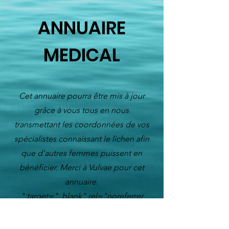
ANNUAIRE
MEDICAL
Cet annuaire pourra être mis à jour
grâce à vous tous en nous
transmettant les coordonnées de vos
spécialistes connaissant le lichen afin
que d'autres femmes puissent en
bénéficier. Merci à Vulvae pour cet
annuaire.
" target="_blank" rel="noreferrer
noopener">
annuaire